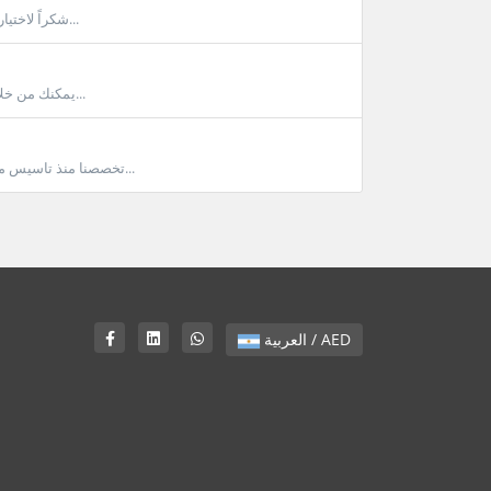
شكراً لاختيارك مربع ويسعدنا خدمتك نظام مربع الي وسلس في حال سداد المبلغ من خلال البطاقة...
يمكنك من خلال حسابك معرفة تاريخ الاستحقاق وهو تاريخ انتهاء الاشتراك من خلال الدخول لحسابك...
تخصصنا منذ تاسيس مربع بعام 2004 على خدمات الاستضافة فقط كانت هناك محاولات عديدة من ادارة مربع...
العربية / AED