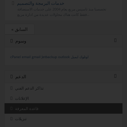
خدمات البرمجة والتصميم
تخصصنا منذ تاسيس مربع بعام 2004 على خدمات الاستضافة
فقط كانت هناك محاولات عديدة من ادارة مربع...
« السابق
وسوم
اوتلوك
ايميل
outlook
Jetbackup
gmail
email
cPanel
الدعم
تذاكر الدعم الفني
الإعلانات
قاعدة المعرفة
تنزيلات